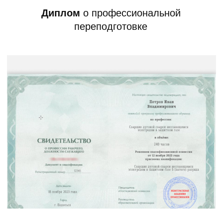
Удостоверения:
служащего, охрана труда,
пожарная безопасность
Направления
обучения и
переквалификации
Охрана труда
от 1 500₽