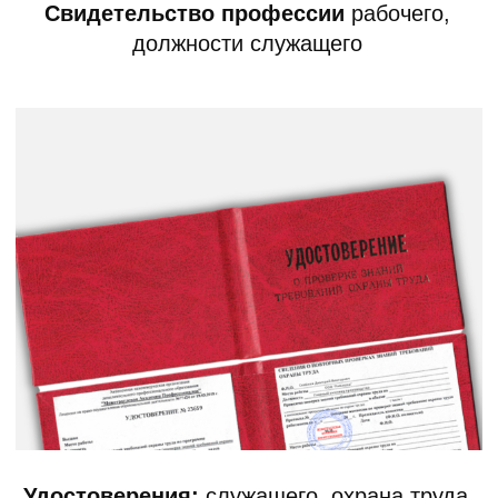
Пожарная безопасность
от 2 500₽
Профессиональная переподготовка
от 8 000₽
Повышение квалификации
от 2 000₽
Рабочие специальности
от 4 000₽
Бесплатная консультация
Оставьте заявку, менеджер свяжется с
вами, ответит на все вопросы и
поможет подобрать необходимую